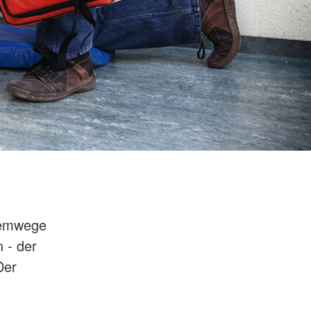
Atemwege
 - der
Der