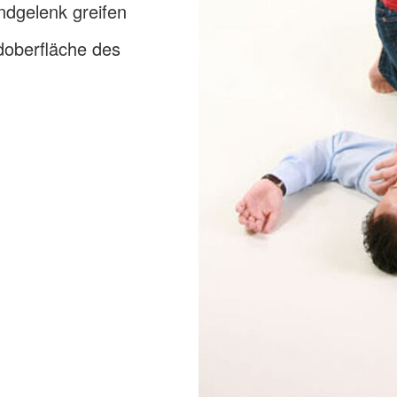
dgelenk greifen
doberfläche des
n