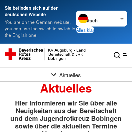
Sie befinden sich auf der
Sprache wechseln zu
deutschen Website
You are on the German website,
you can use the switch to switch to
Alles klar
the English one
KV Augsburg - Land
Bereitschaft & JRK
Bobingen
Aktuelles
Aktuelles
Hier informieren wir Sie über alle
Neuigkeiten aus der Bereitschaft
und dem Jugendrotkreuz Bobingen
sowie über die aktuellen Termine