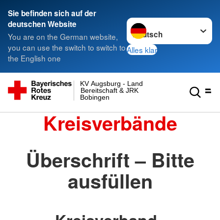
Sie befinden sich auf der
Sprache wechseln zu
deutschen Website
You are on the German website,
you can use the switch to switch to
Alles klar
the English one
KV Augsburg - Land
Bereitschaft & JRK
Bobingen
Kreisverbände
Überschrift – Bitte
ausfüllen