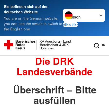
Sie befinden sich auf der
Sprache wechseln zu
deutschen Website
You are on the German website,
you can use the switch to switch to
Alles klar
the English one
KV Augsburg - Land
Bereitschaft & JRK
Bobingen
Die DRK
Landesverbände
Überschrift – Bitte
ausfüllen