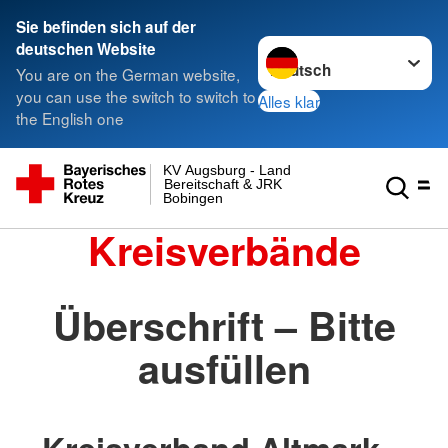
Sie befinden sich auf der
Sprache wechseln zu
deutschen Website
You are on the German website,
you can use the switch to switch to
Alles klar
the English one
KV Augsburg - Land
Bereitschaft & JRK
Bobingen
Kreisverbände
Überschrift – Bitte
ausfüllen